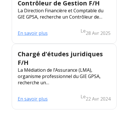
F/H
Contrôleur de Gestion F/H
La Direction Financière et Comptable du
GIE GPSA, recherche un Contrôleur de…
Le
:
En savoir plus
28 Avr 2025
Contrôleur
de
Gestion
F/H
Chargé d’études juridiques
F/H
La Médiation de l’Assurance (LMA),
organisme professionnel du GIE GPSA,
recherche un…
Le
:
En savoir plus
22 Avr 2024
Chargé
d’études
juridiques
F/H