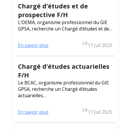
et
Chargé d’études et de
relations
adhérents
prospective F/H
(h/f)
L’OEMA, organisme professionnel du GIE
GPSA, recherche un Chargé d’études et de…
Le
:
En savoir plus
17 Juil 2025
Chargé
d’études
et
de
Chargé d’études actuarielles
prospective
F/H
F/H
Le BCAC, organisme professionnel du GIE
GPSA, recherche un Chargé d’études
actuarielles…
Le
:
En savoir plus
17 Juil 2025
Chargé
d’études
actuarielles