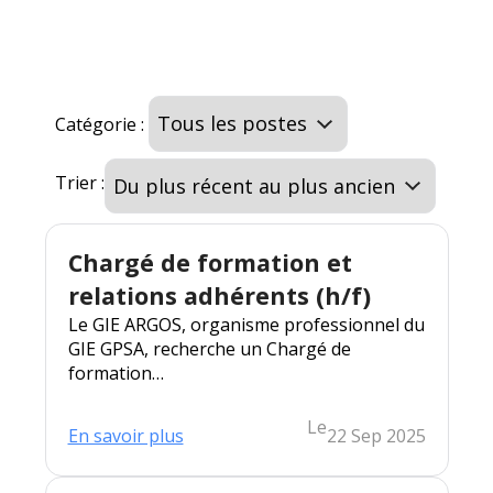
Catégorie :
Trier :
Chargé de formation et
relations adhérents (h/f)
Le GIE ARGOS, organisme professionnel du
GIE GPSA, recherche un Chargé de
formation…
Le
:
En savoir plus
22 Sep 2025
Chargé
de
formation